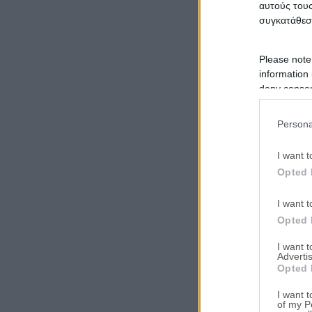
αυτούς τους
συγκατάθεσ
Please note
information 
deny consent
in below Go
Persona
I want t
Opted 
I want t
Opted 
I want 
Advertis
Opted 
I want t
of my P