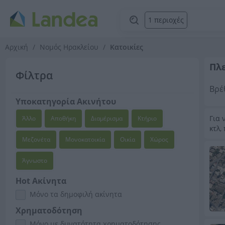
1 περιοχές
Αρχική
Νομός Ηρακλείου
Κατοικίες
Πλε
Φίλτρα
Βρέ
Υποκατηγορία Ακινήτου
Για 
Άλλο
Αποθήκη
Διαμέρισμα
Κτήριο
κτλ,
Μεζονέτα
Μονοκατοικία
Οικία
Χώρος
Άγνωστο
Hot Ακίνητα
Μόνο τα δημοφιλή ακίνητα
Χρηματοδότηση
Μόνο με δυνατότητα χρηματοδότησης