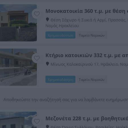
Mονοκατοικία 360 τ.μ. με θέση
Θέση Σόχωρο ή Συκιά ή Αρμί, Πρασσάς,
Νομός Ηρακλείου
Χρηματοδότηση
Ταμείο Νομικών
Κτήριο κατοικιών 332 τ.μ. με α
Μίνωος Καλοκαιρινού 17, Ηράκλειο, Νο
Χρηματοδότηση
Ταμείο Νομικών
Αποθηκεύστε την αναζήτησή σας για να λαμβάνετε ενημέρωση
Μεζονέτα 228 τ.μ. με βοηθητικ
Θέση Όρνιο Συλλάμου, Βασιλείες, Ηράκλ