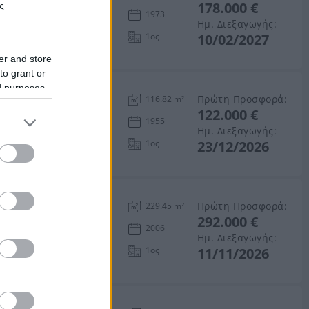
178.000 €
ς
λείου
1973
Ημ. Διεξαγωγής:
1ος
10/02/2027
er and store
to grant or
ed purposes
κες 27 τ.μ.
Πρώτη Προσφορά:
116.82 m²
122.000 €
ες, Νομός Ηρακλείου
1955
Ημ. Διεξαγωγής:
1ος
23/12/2026
Πρώτη Προσφορά:
229.45 m²
292.000 €
2006
Ημ. Διεξαγωγής:
1ος
11/11/2026
βοηθητικούς