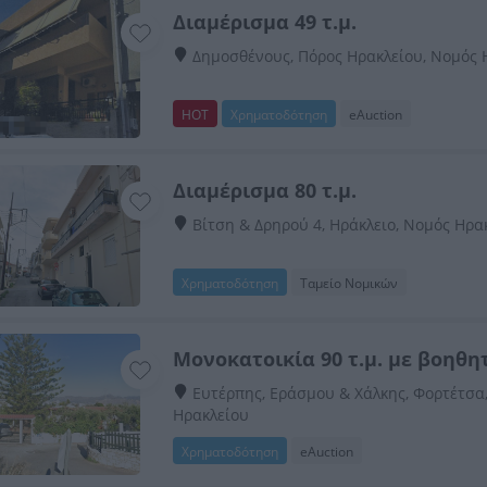
Διαμέρισμα 49 τ.μ.
Δημοσθένους, Πόρος Ηρακλείου, Νομός 
HOT
Χρηματοδότηση
eAuction
Διαμέρισμα 80 τ.μ.
Βίτση & Δρηρού 4, Ηράκλειο, Νομός Ηρα
Χρηματοδότηση
Ταμείο Νομικών
Μονοκατοικία 90 τ.μ. με βοηθητ
Ευτέρπης, Εράσμου & Χάλκης, Φορτέτσα,
Ηρακλείου
Χρηματοδότηση
eAuction