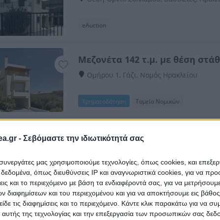
eAuction
Μεζονέτα 142 τ.μ. με θέση στά
Ομήρου 1, Γάζι, Νομός Ηρακλείου
Χρηματοδότηση
Ταμείο Νομικών
Μονοκατοικία 102 τ.μ.
a.gr -
Σεβόμαστε την ιδιωτικότητά σας
Θερμοπυλών 12, Μάλια, Νομός Ηρακλεί
ι συνεργάτες μας χρησιμοποιούμε τεχνολογίες, όπως cookies, και επεξε
εδομένα, όπως διευθύνσεις IP και αναγνωριστικά cookies, για να πρ
Χρηματοδότηση
eAuction
σεις και το περιεχόμενο με βάση τα ενδιαφέροντά σας, για να μετρήσουμ
 διαφημίσεων και του περιεχομένου και για να αποκτήσουμε εις βάθο
είδε τις διαφημίσεις και το περιεχόμενο. Κάντε κλικ παρακάτω για να σ
Διαμέρισμα 115 τ.μ.
 αυτής της τεχνολογίας και την επεξεργασία των προσωπικών σας δεδ