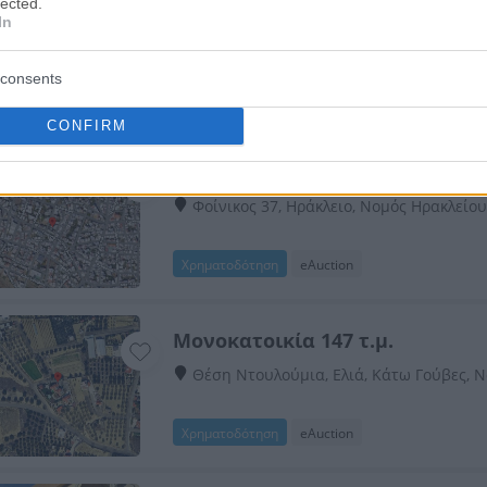
lected.
χώρους
In
Θέση Κάτω Μύλος ή Τσιγκούνι, Αηδονοχ
consents
Χρηματοδότηση
Ταμείο Νομικών
CONFIRM
Μεζονέτα 123 τ.μ.
Φοίνικος 37, Ηράκλειο, Νομός Ηρακλείο
Χρηματοδότηση
eAuction
Μονοκατοικία 147 τ.μ.
Θέση Ντουλούμια, Ελιά, Κάτω Γούβες, 
Χρηματοδότηση
eAuction