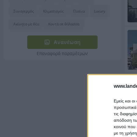
Συναγερμός
Κλιματισμός
Πισίνα
Luxury
Ακίνητο με θέα
Κοντά σε θάλασσα
Ανανέωση
Επαναφορά παραμέτρων
www.lande
Εμείς και ο
προσωπικά δ
τις διαφημί
απόδοση των
κοινού που 
με τη χρήση