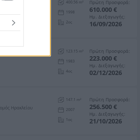
Πρώτη Προσφορά:
400.56 m²
610.000 €
1998
ώρι, Νομός Ηρακλείου
Ημ. Διεξαγωγής:
2ος
16/09/2026
Πρώτη Προσφορά:
123.15 m²
223.000 €
υ
1983
Ημ. Διεξαγωγής:
4ος
02/12/2026
Πρώτη Προσφορά:
147.1 m²
256.500 €
Νομός Ηρακλείου
2007
Ημ. Διεξαγωγής:
1ος
21/10/2026