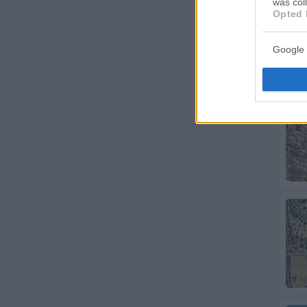
was col
Opted 
Google 