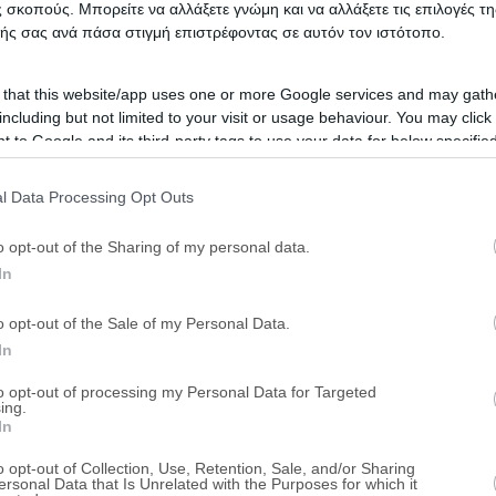
 σκοπούς. Μπορείτε να αλλάξετε γνώμη και να αλλάξετε τις επιλογές τη
Καποδιστρίου 22, Ηράκλειο, Νομός Ηρακ
ής σας ανά πάσα στιγμή επιστρέφοντας σε αυτόν τον ιστότοπο.
Χρηματοδότηση
Ταμείο Νομικών
 that this website/app uses one or more Google services and may gath
including but not limited to your visit or usage behaviour. You may click 
 to Google and its third-party tags to use your data for below specifi
Μονοκατοικία 117 τ.μ. με αποθή
ogle consent section.
Αγίου Νικολάου 11, Άνω Αρχάνες, Αρχάν
l Data Processing Opt Outs
o opt-out of the Sharing of my personal data.
Χρηματοδότηση
Ταμείο Νομικών
In
Μεζονέτα 229 τ.μ.
o opt-out of the Sale of my Personal Data.
In
Γούρνες, Ηράκλειο, Νομός Ηρακλείου
to opt-out of processing my Personal Data for Targeted
ing.
Χρηματοδότηση
eAuction
In
o opt-out of Collection, Use, Retention, Sale, and/or Sharing
Κτήρια κατοικιών 401 τ.μ. με 
ersonal Data that Is Unrelated with the Purposes for which it