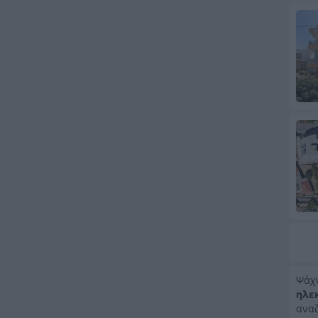
Ψάχ
ηλε
αναζ