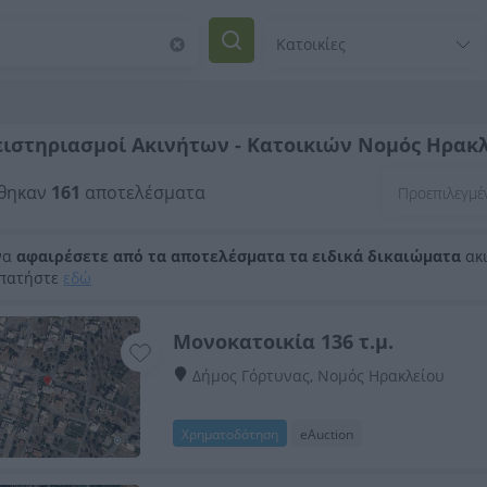
ιστηριασμοί Ακινήτων - Κατοικιών Νομός Ηρακλ
θηκαν
161
αποτελέσματα
να
αφαιρέσετε από τα αποτελέσματα τα ειδικά δικαιώματα
ακι
 πατήστε
εδώ
Μονοκατοικία 136 τ.μ.
Δήμος Γόρτυνας, Νομός Ηρακλείου
Χρηματοδότηση
eAuction