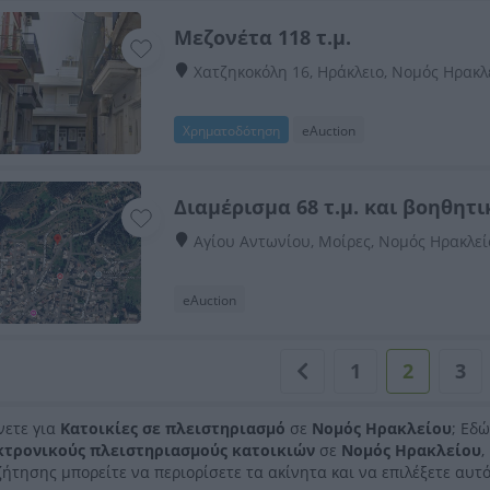
Μεζονέτα 118 τ.μ.
Χατζηκοκόλη 16, Ηράκλειο, Νομός Ηρακλ
Χρηματοδότηση
eAuction
Διαμέρισμα 68 τ.μ. και βοηθητ
Αγίου Αντωνίου, Μοίρες, Νομός Ηρακλε
eAuction
1
2
3
νετε για
Κατοικίες σε πλειστηριασμό
σε
Νομός Ηρακλείου
; Εδ
κτρονικούς πλειστηριασμούς κατοικιών
σε
Νομός Ηρακλείου
,
ήτησης μπορείτε να περιορίσετε τα ακίνητα και να επιλέξετε αυτό