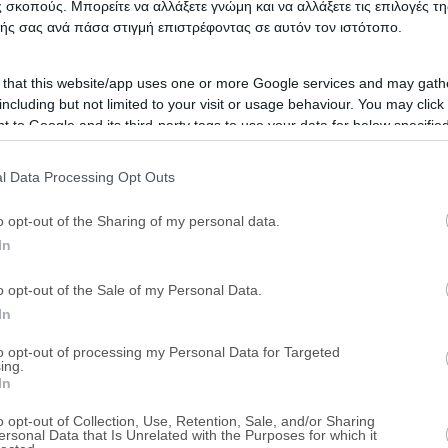
 σκοπούς. Μπορείτε να αλλάξετε γνώμη και να αλλάξετε τις επιλογές τη
Δημοσθένους, Πόρος Ηρακλείου, Νομός 
ής σας ανά πάσα στιγμή επιστρέφοντας σε αυτόν τον ιστότοπο.
HOT
Χρηματοδότηση
eAuction
 that this website/app uses one or more Google services and may gath
including but not limited to your visit or usage behaviour. You may click 
 to Google and its third-party tags to use your data for below specifi
Διαμέρισμα 128 τ.μ.
ogle consent section.
Οικονόμου, Άγιος Ιωάννης Μεσαμπελιές,
l Data Processing Opt Outs
Ηρακλείου
o opt-out of the Sharing of my personal data.
HOT
Χρηματοδότηση
eAuction
In
Διαμέρισμα 101 τ.μ.
o opt-out of the Sale of my Personal Data.
In
Θέση Καλύβι, Γαλιά, Μοίρες, Νομός Ηρα
to opt-out of processing my Personal Data for Targeted
ing.
Χρηματοδότηση
eAuction
In
o opt-out of Collection, Use, Retention, Sale, and/or Sharing
ersonal Data that Is Unrelated with the Purposes for which it
Μονοκατοικία 75 τ.μ.