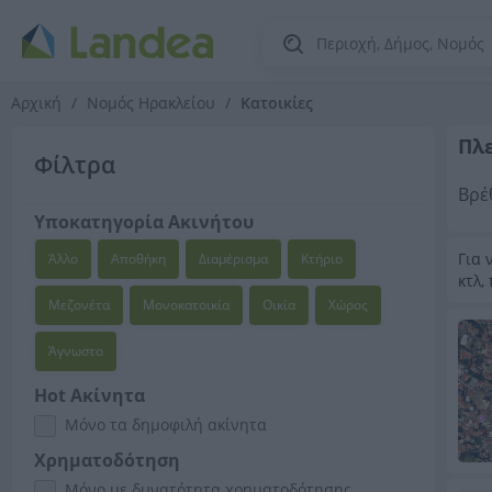
Αρχική
Νομός Ηρακλείου
Κατοικίες
Πλε
Φίλτρα
Βρέ
Υποκατηγορία Ακινήτου
Για 
Άλλο
Αποθήκη
Διαμέρισμα
Κτήριο
κτλ,
Μεζονέτα
Μονοκατοικία
Οικία
Χώρος
Άγνωστο
Hot Ακίνητα
Μόνο τα δημοφιλή ακίνητα
Χρηματοδότηση
Μόνο με δυνατότητα χρηματοδότησης