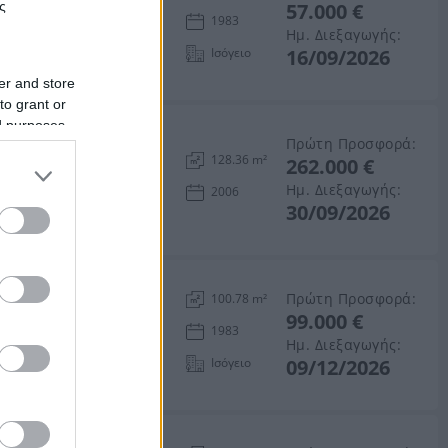
ς
57.000 €
Ηρακλείου
1983
Ημ. Διεξαγωγής:
Ισόγειο
16/09/2026
er and store
to grant or
ed purposes
Πρώτη Προσφορά:
128.36 m²
262.000 €
 Ηράκλειο, Νομός
Ημ. Διεξαγωγής:
2006
30/09/2026
Πρώτη Προσφορά:
100.78 m²
99.000 €
κλείου
1983
Ημ. Διεξαγωγής:
Ισόγειο
09/12/2026