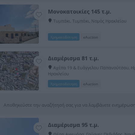
Μονοκατοικίες 145 τ.μ.
Τυμπάκι, Τυμπάκι, Νομός Ηρακλείου
Χρηματοδότηση
eAuction
Διαμέρισμα 81 τ.μ.
Αχέπα 19 & Ευάγγελου Παπανούτσου, Ηρ
Ηρακλείου
Χρηματοδότηση
eAuction
Αποθηκεύστε την αναζήτησή σας για να λαμβάνετε ενημέρωση
Διαμέρισμα 95 τ.μ.
Θέση Αγγινάρα, Γούρνες Πεδιάδος, Νομ