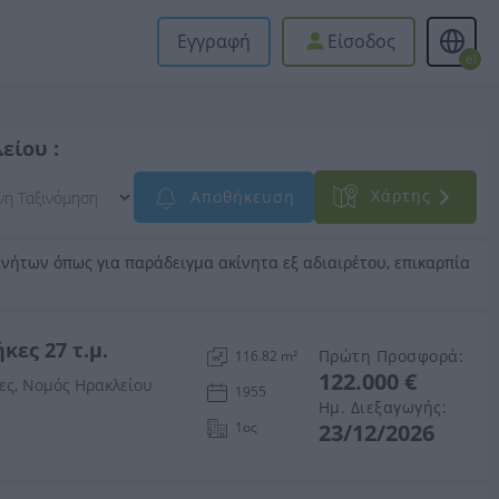
Εγγραφή
Είσοδος
el
είου :
Xάρτης
Αποθήκευση
νήτων όπως για παράδειγμα ακίνητα εξ αδιαιρέτου, επικαρπία
κες 27 τ.μ.
Πρώτη Προσφορά:
116.82 m²
122.000 €
ες, Νομός Ηρακλείου
1955
Ημ. Διεξαγωγής:
1ος
23/12/2026