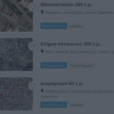
Μονοκατοικία 288 τ.μ.
Θραψανό, Αρκαλοχώρι, Νομός Ηρακλείο
Χρηματοδότηση
eAuction
Κτήριο κατοικιών 209 τ.μ.
Θέση Χριστός, Άγιος Μύρωνας, Νομός Η
Χρηματοδότηση
Ταμείο Νομικών
Διαμέρισμα 60 τ.μ.
Ζερβονικόλα ή Πετρονικόλα & Μαυραντω
Ηρακλείου
Χρηματοδότηση
eAuction