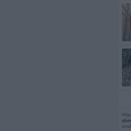
Ψάχ
ηλε
αναζ