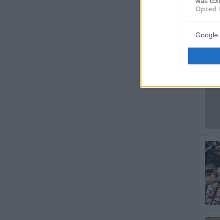
was col
Opted 
Google 