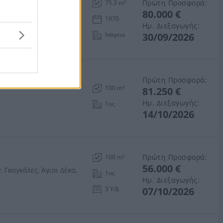
Πρώτη Προσφορά:
75.3 m²
80.000 €
ρακλείου
1970
Ημ. Διεξαγωγής:
Ισόγειο
30/09/2026
Πρώτη Προσφορά:
100 m²
81.250 €
Ημ. Διεξαγωγής:
1ος
14/10/2026
Πρώτη Προσφορά:
100 m²
56.000 €
Γκαγκάλες, Άγιοι Δέκα,
1ος
Ημ. Διεξαγωγής:
3 Υ/Δ
07/10/2026