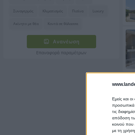
Συναγερμός
Κλιματισμός
Πισίνα
Luxury
Ακίνητο με θέα
Κοντά σε θάλασσα
Ανανέωση
Επαναφορά παραμέτρων
www.lande
Εμείς και ο
προσωπικά δ
τις διαφημί
απόδοση των
κοινού που 
με τη χρήση