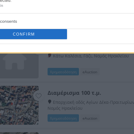
lected.
In
Καρίας 88, Νέα Αλικαρνασσός, Νομός Η
consents
HOT
Χρηματοδότηση
eAuction
CONFIRM
Κτήριο 100 τ.μ.
Κάτω Καλέσια, Γάζι, Νομός Ηρακλείου
Χρηματοδότηση
eAuction
Διαμέρισμα 100 τ.μ.
Επαρχιακή οδός Αγίων Δέκα-Πραιτωρίων, 
Νομός Ηρακλείου
Χρηματοδότηση
eAuction