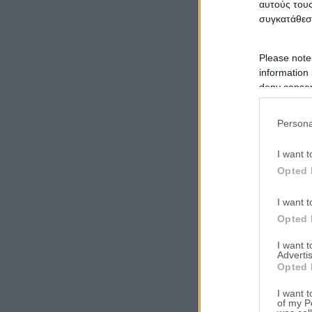
αυτούς τους
συγκατάθεσ
Please note
information 
deny consent
in below Go
Persona
I want t
Opted 
I want t
Opted 
I want 
Advertis
Opted 
I want t
of my P