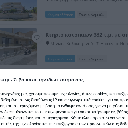
Χρηματοδότηση
Ταμείο Νομικών
Κτήριο κατοικιών 332 τ.μ. με α
Μίνωος Καλοκαιρινού 17, Ηράκλειο, Νο
Χρηματοδότηση
Ταμείο Νομικών
Μονοκατοικία 110 τ.μ.
a.gr -
Σεβόμαστε την ιδιωτικότητά σας
Θράκης 6, Ηράκλειο, Νομός Ηρακλείου
ι συνεργάτες μας χρησιμοποιούμε τεχνολογίες, όπως cookies, και επεξε
εδομένα, όπως διευθύνσεις IP και αναγνωριστικά cookies, για να πρ
HOT
Χρηματοδότηση
eAuction
σεις και το περιεχόμενο με βάση τα ενδιαφέροντά σας, για να μετρήσουμ
 διαφημίσεων και του περιεχομένου και για να αποκτήσουμε εις βάθο
είδε τις διαφημίσεις και το περιεχόμενο. Κάντε κλικ παρακάτω για να σ
Διαμέρισμα 49 τ.μ.
 αυτής της τεχνολογίας και την επεξεργασία των προσωπικών σας δεδ