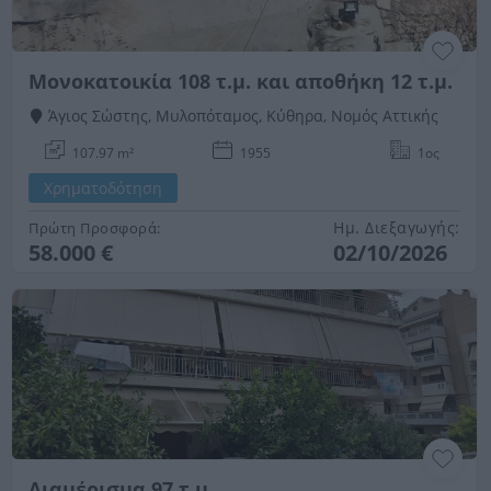
Μονοκατοικία 108 τ.μ. και αποθήκη 12 τ.μ.
Άγιος Σώστης, Μυλοπόταμος, Κύθηρα, Νομός Αττικής
107.97 m²
1955
1ος
Χρηματοδότηση
Ημ. Διεξαγωγής:
Πρώτη Προσφορά:
58.000 €
02/10/2026
Διαμέρισμα 97 τ.μ.