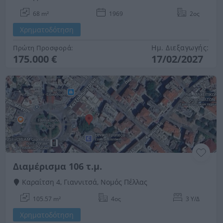
68 m²
1969
2ος
Χρηματοδότηση
Ημ. Διεξαγωγής:
Πρώτη Προσφορά:
175.000 €
17/02/2027
Διαμέρισμα 106 τ.μ.
Καραΐτση 4, Γιαννιτσά, Νομός Πέλλας
105.57 m²
4ος
3 Υ/Δ
Χρηματοδότηση