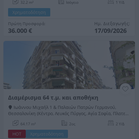
32.2 m²
Ισόγειο
1 Υ/Δ
Χρηματοδότηση
Ημ. Διεξαγωγής:
Πρώτη Προσφορά:
36.000 €
17/09/2026
Διαμέρισμα 64 τ.μ. και αποθήκη
Ιωάννου Μιχαήλ 1 & Παλαιών Πατρών Γερμανού,
Θεσσαλονίκη (Κέντρο, Λευκός Πύργος, Αγία Σοφία, Πλατεία
Ναυαρίνου, Διαγώνιος), Νομός Θεσσαλονίκης
64.17 m²
2ος
2 Υ/Δ
HOT
Χρηματοδότηση