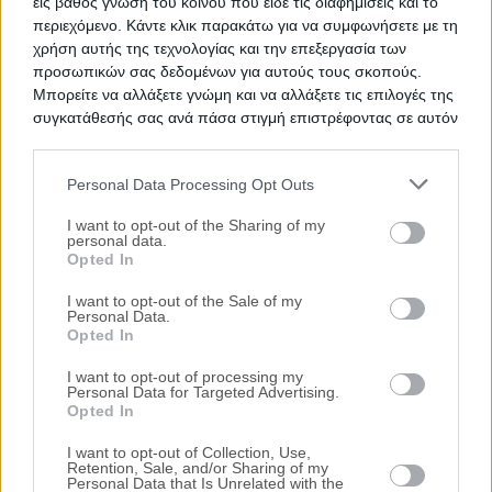
εις βάθος γνώση του κοινού που είδε τις διαφημίσεις και το
περιεχόμενο. Κάντε κλικ παρακάτω για να συμφωνήσετε με τη
χρήση αυτής της τεχνολογίας και την επεξεργασία των
Διαμέρισμα 141 τ.μ.
προσωπικών σας δεδομένων για αυτούς τους σκοπούς.
Κουντουριώτου 39 & Γενναδίου, Ιωάννινα, Νομός
Μπορείτε να αλλάξετε γνώμη και να αλλάξετε τις επιλογές της
Ιωαννίνων
συγκατάθεσής σας ανά πάσα στιγμή επιστρέφοντας σε αυτόν
τον ιστότοπο.
140.93 m²
1ος
4 Υ/Δ
Personal Data Processing Opt Outs
Χρηματοδότηση
Please note that this website/app uses one or more Google
services and may gather and store information including but
I want to opt-out of the Sharing of my
Ημ. Διεξαγωγής:
Πρώτη Προσφορά:
personal data.
207.000 €
13/01/2027
not limited to your visit or usage behaviour. You may click to
Opted In
grant or deny consent to Google and its third-party tags to
use your data for below specified purposes in below Google
I want to opt-out of the Sale of my
Personal Data.
consent section.
Opted In
I want to opt-out of processing my
Personal Data for Targeted Advertising.
Opted In
I want to opt-out of Collection, Use,
Retention, Sale, and/or Sharing of my
Personal Data that Is Unrelated with the
Μονοκατοικία 100 τ.μ. και αποθήκη 25 τ.μ.