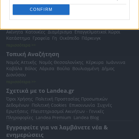
CONFIRM
Δημοφιλείς Αναζητήσεις
Ακίνητα
Κατοικίες
Διαμέρισμα
Επαγγελματικοί Χώροι
Κατάστημα
Γραφεία
Γη
Οικόπεδο
Πάρκινγκ
περισσότερα >>
Τοπική Αναζήτηση
Νομός Αττικής
Νομός Θεσσαλονίκης
Κέρκυρα
Ιωάννινα
Καβάλα
Βόλος
Λάρισα
Βούλα
Βουλιαγμένη
Δήμος
Διονύσου
περισσότερα >>
Σχετικά με το Landea.gr
Όροι Χρήσης
Πολιτική Προστασίας Προσωπικών
Δεδομένων
Πολιτική Cookies
Επικοινωνία
Συχνές
Ερωτήσεις
Πλειστηριασμοί Ακινήτων - Γενικές
Πληροφορίες
Landea Premium
Landea Blog
Εγγραφείτε για να λαμβάνετε νέα &
ενημερώσεις