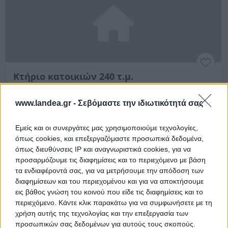
Κτήριο κατοικιών 240 τ.μ.
Ιωάννου Ταμπά 45, Ηλιούπολη, Νομός Αττικής
www.landea.gr -
Σεβόμαστε την ιδιωτικότητά σας
240.06 m²
1989
2ος
Χρηματοδότηση
Εμείς και οι συνεργάτες μας χρησιμοποιούμε τεχνολογίες,
όπως cookies, και επεξεργαζόμαστε προσωπικά δεδομένα,
Ημ. Διεξαγωγής:
Πρώτη Προσφορά:
όπως διευθύνσεις IP και αναγνωριστικά cookies, για να
324.000 €
09/10/2026
προσαρμόζουμε τις διαφημίσεις και το περιεχόμενο με βάση
τα ενδιαφέροντά σας, για να μετρήσουμε την απόδοση των
Αποθηκεύστε την αναζήτησή σας για να λαμβάνετε
διαφημίσεων και του περιεχομένου και για να αποκτήσουμε
ενημέρωση όταν προστίθενται νέα ακίνητα
εις βάθος γνώση του κοινού που είδε τις διαφημίσεις και το
περιεχόμενο. Κάντε κλικ παρακάτω για να συμφωνήσετε με τη
Αποθήκευση
χρήση αυτής της τεχνολογίας και την επεξεργασία των
προσωπικών σας δεδομένων για αυτούς τους σκοπούς.