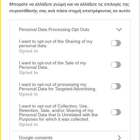
Μπορείτε να αλλάξετε γνώμη και να αλλάξετε τις επιλογές της
Ψάχνετε για
Κτήριο σε πλειστηριασμό
σε
Ηλιούπολη
; Εδώ
συγκατάθεσής σας ανά πάσα στιγμή επιστρέφοντας σε αυτόν
μπορείτε να βρείτε την επίσημη λίστα με τους
ηλεκτρονικούς
τον ιστότοπο.
πλειστηριασμούς ακινήτων
σε
Ηλιούπολη
, η οποία
ανανεώνεται καθημερινά. Χρησιμοποιώντας τα φίλτρα
Personal Data Processing Opt Outs
αναζήτησης μπορείτε να περιορίσετε τα ακίνητα και να
Please note that this website/app uses one or more Google
επιλέξετε αυτό που ταιριάζει στις ανάγκες σας.
services and may gather and store information including but
I want to opt-out of the Sharing of my
personal data.
Σχετικές Αναζητήσεις
not limited to your visit or usage behaviour. You may click to
Opted In
grant or deny consent to Google and its third-party tags to
Πλειστηριασμοί Ακινήτων Ηλιούπολη
|
Πλειστηριασμοί
use your data for below specified purposes in below Google
Ακινήτων - Κατοικιών Ηλιούπολη
I want to opt-out of the Sale of my
Personal Data.
consent section.
Opted In
I want to opt-out of processing my
Personal Data for Targeted Advertising.
Opted In
I want to opt-out of Collection, Use,
Retention, Sale, and/or Sharing of my
Personal Data that Is Unrelated with the
Purposes for which it was collected.
Opted In
Google consents