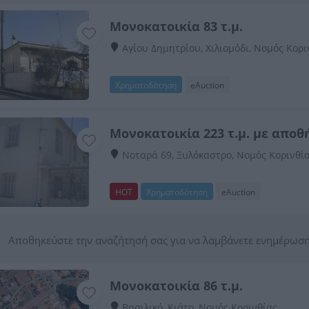
Μονοκατοικία 83 τ.μ.
Αγίου Δημητρίου, Χιλιομόδι, Νομός Κορι
Χρηματοδότηση
eAuction
Μονοκατοικία 223 τ.μ. με αποθ
Νοταρά 69, Ξυλόκαστρο, Νομός Κορινθί
HOT
Χρηματοδότηση
eAuction
Αποθηκεύστε την αναζήτησή σας για να λαμβάνετε ενημέρωση
Μονοκατοικία 86 τ.μ.
Βασιλικό, Κιάτο, Νομός Κορινθίας