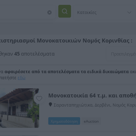
ιστηριασμοί Μονοκατοικιών Νομός Κορινθίας :
θηκαν
45
αποτελέσματα
να
αφαιρέσετε από τα αποτελέσματα τα ειδικά δικαιώματα
ακι
 πατήστε
εδώ
Μονοκατοικία 64 τ.μ. και αποθή
Σαρανταπηχιώτικα, Δερβένι, Νομός Κορ
Χρηματοδότηση
eAuction