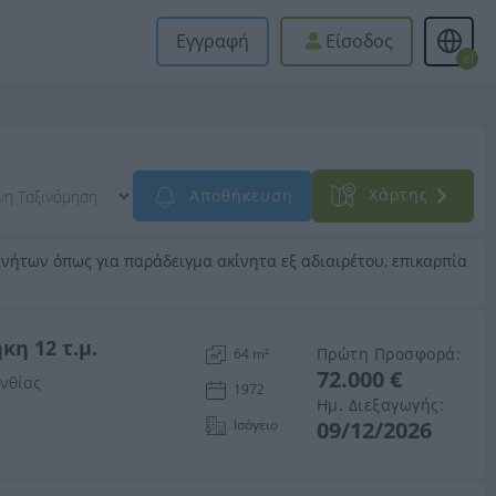
Εγγραφή
Είσοδος
el
Xάρτης
Αποθήκευση
νήτων όπως για παράδειγμα ακίνητα εξ αδιαιρέτου, επικαρπία
κη 12 τ.μ.
Πρώτη Προσφορά:
64 m²
72.000 €
ινθίας
1972
Ημ. Διεξαγωγής:
Ισόγειο
09/12/2026