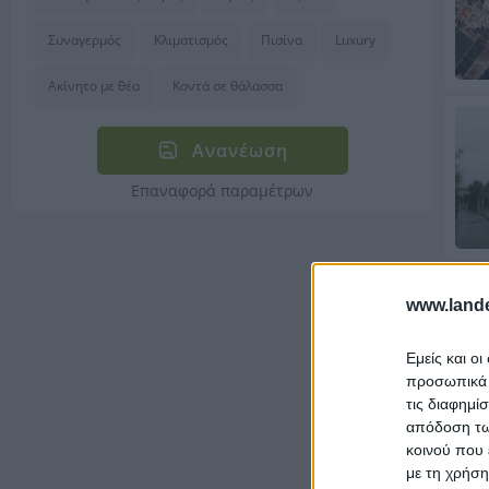
Συναγερμός
Κλιματισμός
Πισίνα
Luxury
Ακίνητο με θέα
Κοντά σε θάλασσα
Ανανέωση
Επαναφορά παραμέτρων
www.lande
Εμείς και ο
προσωπικά δ
τις διαφημί
απόδοση των
κοινού που 
με τη χρήση