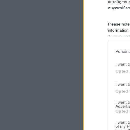
αυτούς τους
συγκατάθεσ
Please note
information 
deny consent
in below Go
Persona
I want t
Opted 
I want t
Opted 
I want 
Advertis
Opted 
I want t
of my P