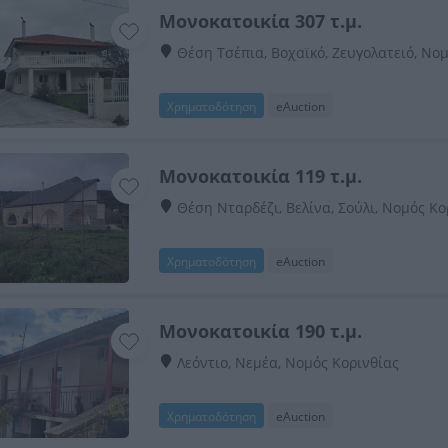
Μονοκατοικία 307 τ.μ.
Θέση Τσέπια, Βοχαϊκό, Ζευγολατειό, Νο
Χρηματοδότηση
eAuction
Μονοκατοικία 119 τ.μ.
Θέση Νταρδέζι, Βελίνα, Σούλι, Νομός Κο
Χρηματοδότηση
eAuction
Μονοκατοικία 190 τ.μ.
Λεόντιο, Νεμέα, Νομός Κορινθίας
Χρηματοδότηση
eAuction