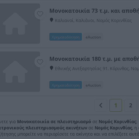
Μονοκατοικία 73 τ.μ. και αποθή
Καλιανοί, Καλιάνοι, Νομός Κορινθίας
Χρηματοδότηση
eAuction
Μονοκατοικία 180 τ.μ. με αποθή
Εθνικής Ανεξαρτησίας 91, Κόρινθος, Νο
Χρηματοδότηση
eAuction
1
2
νετε για
Μονοκατοικία σε πλειστηριασμό
σε
Νομός Κορινθίας
;
κτρονικούς πλειστηριασμούς ακινήτων
σε
Νομός Κορινθίας
, 
ήτησης μπορείτε να περιορίσετε τα ακίνητα και να επιλέξετε αυτό