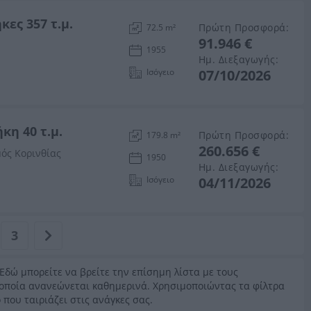
κες 357 τ.μ.
Πρώτη Προσφορά:
72.5 m²
91.946 €
1955
Ημ. Διεξαγωγής:
Ισόγειο
07/10/2026
κη 40 τ.μ.
Πρώτη Προσφορά:
179.8 m²
260.656 €
μός Κορινθίας
1950
Ημ. Διεξαγωγής:
Ισόγειο
04/11/2026
3
 Εδώ μπορείτε να βρείτε την επίσημη λίστα με τους
η οποία ανανεώνεται καθημερινά. Χρησιμοποιώντας τα φίλτρα
 που ταιριάζει στις ανάγκες σας.