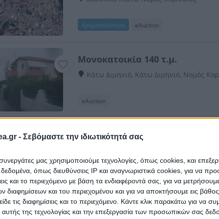
Χρηματοδότηση
eAuction
Μονοκατοικία 140 τ.μ.
Κάτω Διμηνιό, Κάτω Διμηνιό, Νομός Κορ
eAuction
Μονοκατοικία 327 τ.μ.
a.gr -
Σεβόμαστε την ιδιωτικότητά σας
Θέση Μποζικιώτη, Καλέντζι, Ζευγολατει
ι συνεργάτες μας χρησιμοποιούμε τεχνολογίες, όπως cookies, και επεξε
εδομένα, όπως διευθύνσεις IP και αναγνωριστικά cookies, για να πρ
Χρηματοδότηση
eAuction
σεις και το περιεχόμενο με βάση τα ενδιαφέροντά σας, για να μετρήσουμ
 διαφημίσεων και του περιεχομένου και για να αποκτήσουμε εις βάθο
είδε τις διαφημίσεις και το περιεχόμενο. Κάντε κλικ παρακάτω για να σ
Ημιτελής μονοκατοικία 244 τ.μ.
 αυτής της τεχνολογίας και την επεξεργασία των προσωπικών σας δεδ