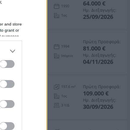
ς
64.000 €
1990
Ημ. Διεξαγωγής:
1ος
25/09/2026
er and store
to grant or
ed purposes
πεδο 501 τ.μ.
Πρώτη Προσφορά:
1994
81.000 €
ορινθίας
Ημ. Διεξαγωγής:
Ισόγειο
04/11/2026
ήκη
Πρώτη Προσφορά:
197.6 m²
109.000 €
ας
1ος
Ημ. Διεξαγωγής:
3 Υ/Δ
30/09/2026