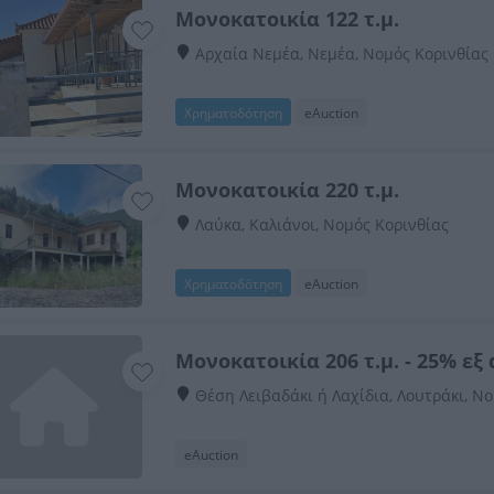
Μονοκατοικία 122 τ.μ.
Αρχαία Νεμέα, Νεμέα, Νομός Κορινθίας
Χρηματοδότηση
eAuction
Μονοκατοικία 220 τ.μ.
Λαύκα, Καλιάνοι, Νομός Κορινθίας
Χρηματοδότηση
eAuction
Μονοκατοικία 206 τ.μ. - 25% εξ
Θέση Λειβαδάκι ή Λαχίδια, Λουτράκι, Ν
eAuction