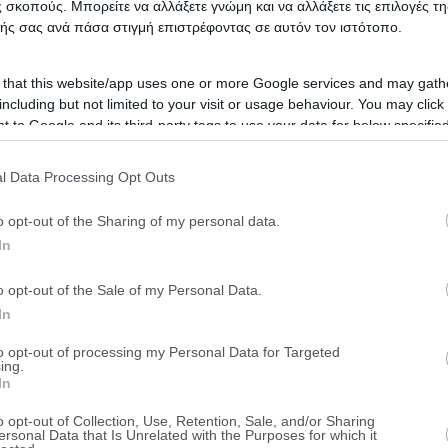
 σκοπούς. Μπορείτε να αλλάξετε γνώμη και να αλλάξετε τις επιλογές τη
Στιμάγκα, Βέλο, Νομός Κορινθίας
ής σας ανά πάσα στιγμή επιστρέφοντας σε αυτόν τον ιστότοπο.
eAuction
 that this website/app uses one or more Google services and may gath
including but not limited to your visit or usage behaviour. You may click 
 to Google and its third-party tags to use your data for below specifi
Ημιτελής μονοκατοικία σε οικό
ogle consent section.
Θέση Ρέγγα, Μπολάτι, Βραχάτι, Νομός Κ
l Data Processing Opt Outs
o opt-out of the Sharing of my personal data.
eAuction
In
Μονοκατοικία 198 τ.μ. με αποθ
o opt-out of the Sale of my Personal Data.
In
Κανάρη, Στιμάγκα, Βέλο, Νομός Κορινθί
to opt-out of processing my Personal Data for Targeted
ing.
Χρηματοδότηση
eAuction
In
o opt-out of Collection, Use, Retention, Sale, and/or Sharing
ersonal Data that Is Unrelated with the Purposes for which it
Μονοκατοικία 137 τ.μ.