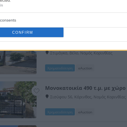
lected.
In
Νεμέα, Νεμέα, Νομός Κορινθίας
consents
Χρηματοδότηση
eAuction
CONFIRM
Μονοκατοικία 147 τ.μ. και αποθ
Στιμάγκα, Βέλο, Νομός Κορινθίας
Χρηματοδότηση
eAuction
Μονοκατοικία 490 τ.μ. με χώρ
Σισύφου 56, Κόρινθος, Νομός Κορινθίας
Χρηματοδότηση
eAuction