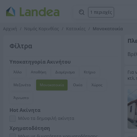
1 περιοχές
Αρχική
Νομός Κορινθίας
Κατοικίες
Μονοκατοικία
Πλε
Φίλτρα
Βρέ
Υποκατηγορία Ακινήτου
Για 
Άλλο
Αποθήκη
Διαμέρισμα
Κτήριο
κτλ,
Μεζονέτα
Μονοκατοικία
Οικία
Χώρος
Άγνωστο
Hot Ακίνητα
Μόνο τα δημοφιλή ακίνητα
Χρηματοδότηση
Μόνο με δυνατότητα χρηματοδότησης