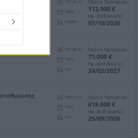
Πρώτη Προσφορά:
137.25 m²
112.000 €
2003
Ημ. Διεξαγωγής:
Ισόγειο
07/10/2026
ήκη 50 τ.μ.
Πρώτη Προσφορά:
147.46 m²
71.000 €
1965
Ημ. Διεξαγωγής:
1ος
24/02/2027
ο στάθμευσης
Πρώτη Προσφορά:
490.15 m²
618.000 €
1991
Ημ. Διεξαγωγής:
1ος
25/09/2026