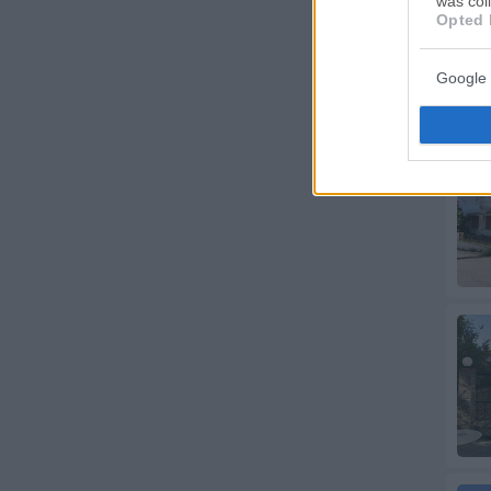
was col
Opted 
Google 